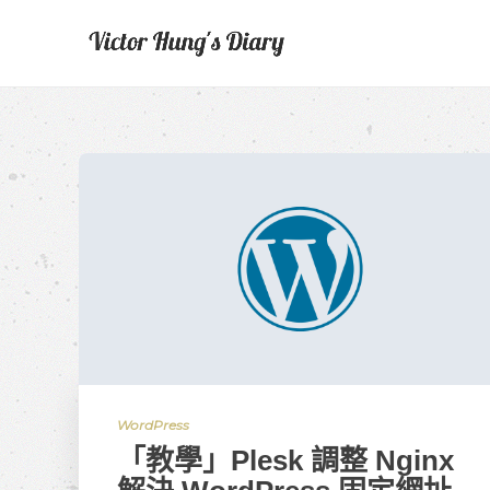
WordPress
「教學」Plesk 調整 Nginx